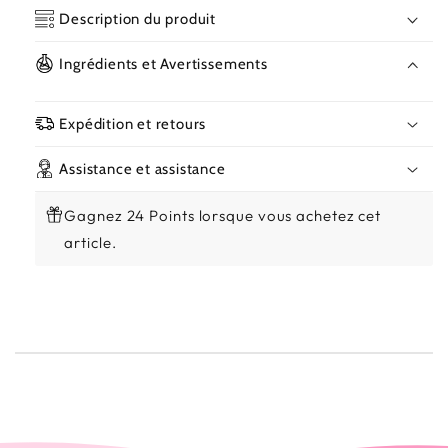
Gommant
Gom
Description du produit
Éclaircissant
Écla
1000
100
Ingrédients et Avertissements
ml
ml
Expédition et retours
Assistance et assistance
Gagnez 24 Points lorsque vous achetez cet
article.