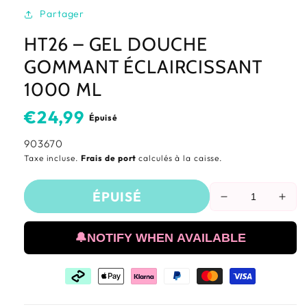
Partager
HT26 – GEL DOUCHE
GOMMANT ÉCLAIRCISSANT
1000 ML
Prix
€24,99
Épuisé
habituel
SKU:
903670
Taxe incluse.
Frais de port
calculés à la caisse.
ÉPUISÉ
Réduire
Aug
la
la
quantité
quan
🔔NOTIFY WHEN AVAILABLE
de
de
HT26
HT2
–
–
Gel
Gel
Douche
Dou