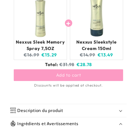
Nexxus Sleek Memory
Nexxus Sleekstyle
Spray 7,5OZ
Cream 150ml
Original
Current
Original
Current
€16.99
€15.29
€14.99
€13.49
price:
price:
price:
price:
Original
Discounted
Total:
€31.98
€28.78
price
price
Add to cart
Discounts will be applied at checkout.
Description du produit
Ingrédients et Avertissements