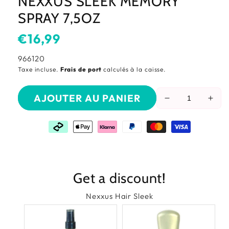
NEXXUS SLEEK MEMORY
SPRAY 7,5OZ
Prix
€16,99
habituel
SKU:
966120
Taxe incluse.
Frais de port
calculés à la caisse.
AJOUTER AU PANIER
Réduire
Aug
la
la
quantité
quan
de
de
Nexxus
Nex
Sleek
Slee
Memory
Mem
Get a discount!
Spray
Spr
7,5OZ
7,5
Nexxus Hair Sleek