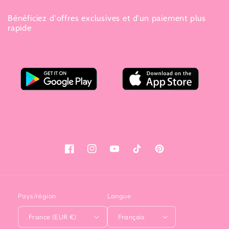
Bénéficiez d'offres exclusives et d'un paiement plus
rapide
Facebook
Instagram
YouTube
TikTok
Pinterest
Pays/région
Langue
France (EUR €)
Français