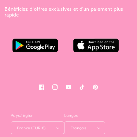
Bénéficiez d'offres exclusives et d'un paiement plus
rapide
Facebook
Instagram
YouTube
TikTok
Pinterest
Pays/région
Langue
France (EUR €)
Français