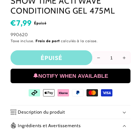
SHOW TIME ACTI WAVE
CONDITIONING GEL 475ML
Prix
€7,99
Épuisé
habituel
SKU:
990620
Taxe incluse.
Frais de port
calculés à la caisse.
ÉPUISÉ
Réduire
Aug
la
la
quantité
quan
🔔NOTIFY WHEN AVAILABLE
de
de
Show
Sho
Time
Tim
Acti
Acti
Wave
Wav
Conditioning
Cond
Description du produit
Gel
Gel
475ml
475
Ingrédients et Avertissements